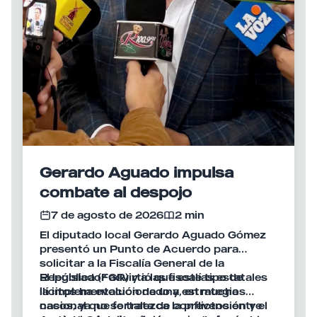
Gerardo Aguado impulsa
combate al despojo
7 de agosto de 2026
2 min
El diputado local Gerardo Aguado Gómez
presentó un Punto de Acuerdo para
solicitar a la Fiscalía General de la
República (FGR) y a las fiscalías estatales
El legislador advirtió que este tipo de
la implementación de una estrategia
ilícitos ha evolucionado y, en muchos
nacional que fortalezca la prevención y el
casos, ya no se trata de conflictos entre