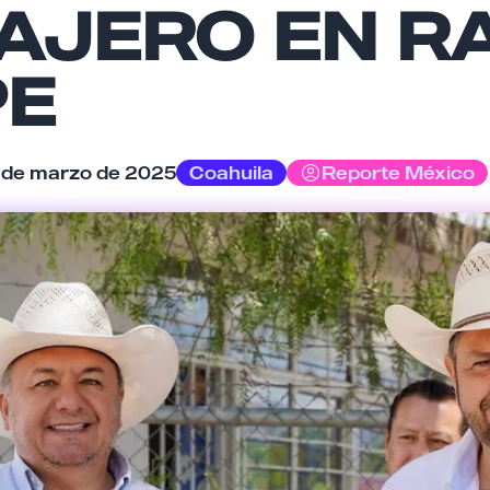
AJERO EN R
Tu comentario
PE
 de marzo de 2025
Coahuila
Reporte México
Cancelar
Enviar comentario