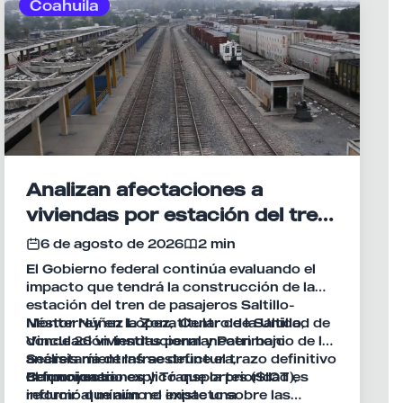
Coahuila
Analizan afectaciones a
viviendas por estación del tren
Saltillo-Monterrey
6 de agosto de 2026
2 min
El Gobierno federal continúa evaluando el
impacto que tendrá la construcción de la
estación del tren de pasajeros Saltillo-
Monterrey en la Zona Centro de Saltillo,
Néstor Núñez López, titular de la Unidad de
donde 26 viviendas permanecen bajo
Vinculación Institucional y Patrimonio de la
análisis mientras se define el trazo definitivo
Secretaría de Infraestructura,
del proyecto.
Comunicaciones y Transportes (SICT),
El funcionario explicó que la prioridad es
informó que aún no existe una
reducir al mínimo el impacto sobre las