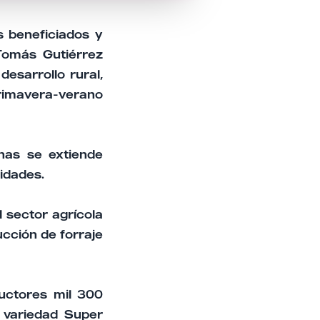
 beneficiados y
 Tomás Gutiérrez
esarrollo rural,
rimavera-verano
nas se extiende
nidades.
l sector agrícola
ucción de forraje
uctores mil 300
a variedad Super