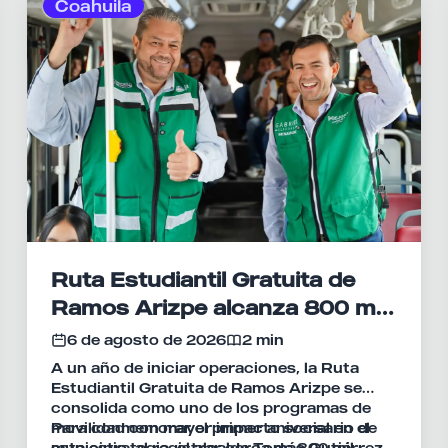
Coahuila
Ruta Estudiantil Gratuita de
Ramos Arizpe alcanza 800 mil
viajes en su primer año
6 de agosto de 2026
2 min
A un año de iniciar operaciones, la Ruta
Estudiantil Gratuita de Ramos Arizpe se
consolida como uno de los programas de
movilidad con mayor impacto social en el
Para conmemorar el primer aniversario de
municipio, al registrar cerca de 800 mil
esta estrategia, el alcalde Tomás Gutiérrez