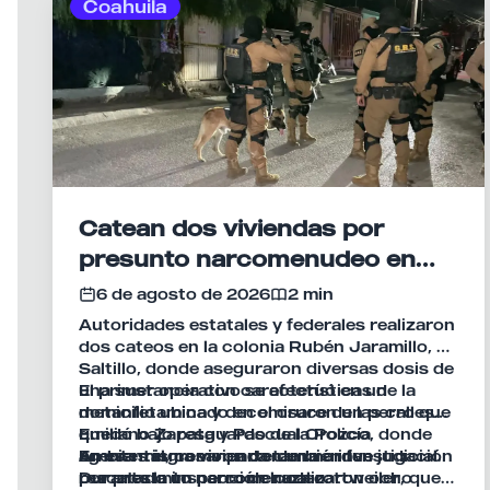
Coahuila
Catean dos viviendas por
presunto narcomenudeo en
Saltillo
6 de agosto de 2026
2 min
Autoridades estatales y federales realizaron
dos cateos en la colonia Rubén Jaramillo, en
Saltillo, donde aseguraron diversas dosis de
una sustancia con características de la
El primer operativo se efectuó en un
metanfetamina y decomisaron un perro que
domicilio ubicado en el cruce de las calles
quedó bajo resguardo de la Policía
Emiliano Zapata y Pascual Orozco, donde
Ambiental, como parte de una investigación
agentes ingresaron con una orden judicial.
En esa misma vivienda también fue
por presunto narcomenudeo.
Durante la inspección localizaron ocho
rescatado un perro de raza rottweiler, que