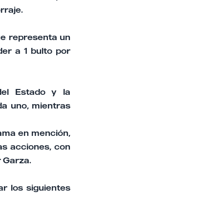
rraje.
ue representa un
er a 1 bulto por
del Estado y la
da uno, mientras
grama en mención,
as acciones, con
 Garza.
r los siguientes