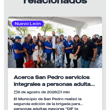
Nuevo León
Acerca San Pedro servicios
integrales a personas adultas
mayores con brigada del DIF
6 de agosto de 2026
1 min
El Municipio de San Pedro realizó la
segunda edición de la brigada para
personas adultas mayores "DIF te