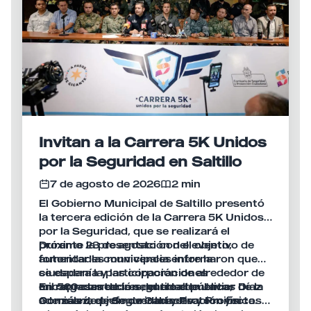
Invitan a la Carrera 5K Unidos
por la Seguridad en Saltillo
7 de agosto de 2026
2 min
El Gobierno Municipal de Saltillo presentó
la tercera edición de la Carrera 5K Unidos
por la Seguridad, que se realizará el
próximo 23 de agosto con el objetivo de
Durante la presentación del evento,
fomentar la convivencia entre la
autoridades municipales informaron que
ciudadanía y las corporaciones
se espera la participación de alrededor de
encargadas de la seguridad pública,
mil 500 corredores, entre elementos de la
En representación del alcalde Javier Díaz
además de promover la activación física.
Comisaría de Seguridad y Protección
González, el jefe de Gabinete y Proyectos