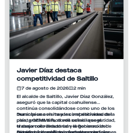
Javier Díaz destaca
competitividad de Saltillo
7 de agosto de 2026
2 min
El alcalde de Saltillo, Javier Díaz González,
aseguró que la capital coahuilense
continúa consolidándose como uno de los
municipios con mayor competitividad del
Durante una visita a las instalaciones de la
país, gracias a factores como la seguridad,
planta GEMMSA, el edil señaló que el
el desarrollo industrial y la generación de
trabajo coordinado con el Gobierno del
empleos formales que fortalecen la
Estado ha permitido mantener condiciones
Díaz González afirmó que estas ventajas