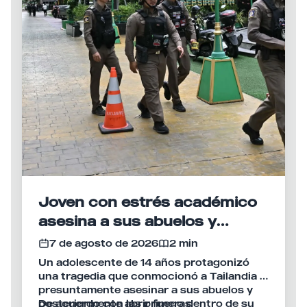
Joven con estrés académico
asesina a sus abuelos y
desata tiroteo en escuela de
7 de agosto de 2026
2 min
Tailandia
Un adolescente de 14 años protagonizó
una tragedia que conmocionó a Tailandia al
presuntamente asesinar a sus abuelos y
posteriormente abrir fuego dentro de su
De acuerdo con las primeras