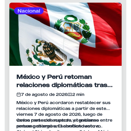
Nacional
México y Perú retoman
relaciones diplomáticas tras
meses de tensión
7 de agosto de 2026
2 min
México y Perú acordaron restablecer sus
relaciones diplomáticas a partir de este
viernes 7 de agosto de 2026, luego de
varios meses de ruptura y tensiones entre
Como parte del acuerdo, el gobierno
ambos gobiernos. El conflicto estuvo
peruano otorgó un salvoconducto a