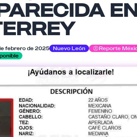
PARECIDA E
ERREY
Cancelar
Enviar comentario
de febrero de 2025
Nuevo León
Reporte Méxi
ponible