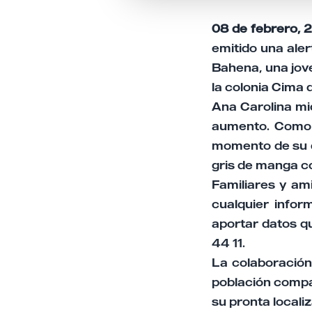
08 de febrero, 
emitido una ale
Bahena, una jove
la colonia Cima 
Ana Carolina mid
aumento. Como s
momento de su de
gris de manga co
Familiares y am
cualquier infor
aportar datos q
44 11.
La colaboración
población compar
su pronta locali