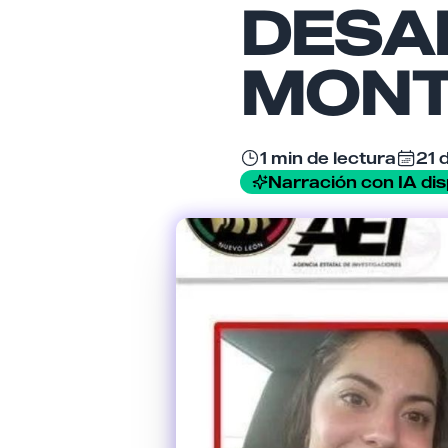
DESA
MONT
1 min de lectura
21 
Narración con IA dis