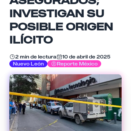
INVESTIGAN SU
Email
POSIBLE ORIGEN
ILÍCITO
Tu comentario
2 min de lectura
10 de abril de 2025
Nuevo León
Reporte México
Cancelar
Enviar comentario