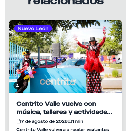
relacionados
Nuevo León
Centrito Valle vuelve con
música, talleres y actividades
para disfrutar en familia
7 de agosto de 2026
1 min
Centrito Valle volverá a recibir visitantes