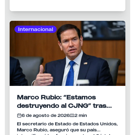
las elecciones federales celebradas ese
mismo año.
Internacional
Marco Rubio: “Estamos
destruyendo al CJNG” tras
nuevas sanciones de EU
6 de agosto de 2026
2 min
El secretario de Estado de Estados Unidos,
Marco Rubio, aseguró que su país