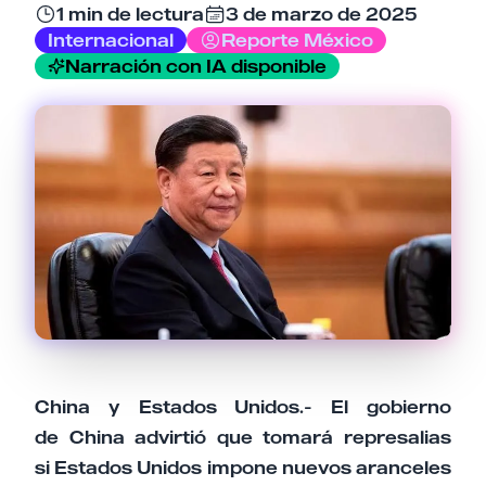
1 min de lectura
3 de marzo de 2025
Email
Internacional
Reporte México
Narración con IA disponible
Tu comentario
Cancelar
Enviar comentario
China y Estados Unidos.- El gobierno
de China advirtió que tomará represalias
si Estados Unidos impone nuevos aranceles