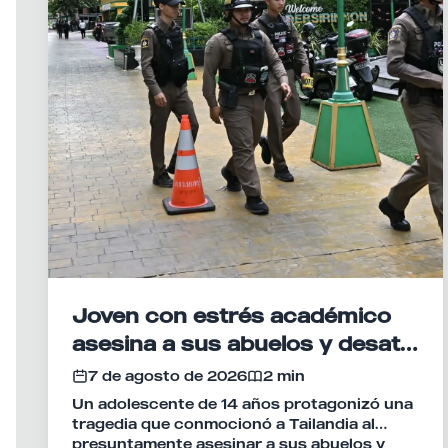
Joven con estrés académico
asesina a sus abuelos y desata
tiroteo en escuela de Tailandia
7 de agosto de 2026
2 min
Un adolescente de 14 años protagonizó una
tragedia que conmocionó a Tailandia al
presuntamente asesinar a sus abuelos y