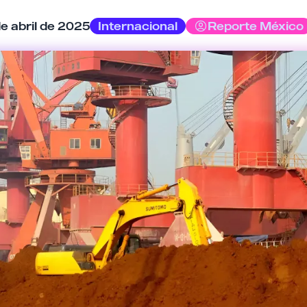
Tu comentario
e abril de 2025
Internacional
Reporte México
Cancelar
Enviar comentario