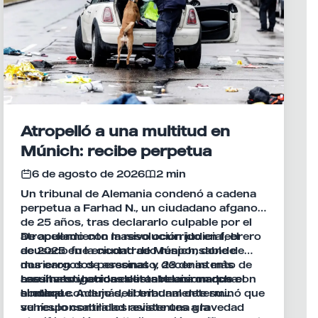
Atropelló a una multitud en
Múnich: recibe perpetua
6 de agosto de 2026
2 min
Un tribunal de Alemania condenó a cadena
perpetua a Farhad N., un ciudadano afgano
de 25 años, tras declararlo culpable por el
atropellamiento masivo ocurrido en febrero
De acuerdo con la resolución judicial, el
de 2025 en la ciudad de Múnich, donde
acusado fue encontrado responsable de
murieron dos personas y decenas más
dos cargos de asesinato, 23 de intento de
resultaron heridas durante una marcha
asesinato y otros delitos relacionados con
Las investigaciones establecieron que el
sindical.
el ataque. Además, el tribunal determinó que
hombre condujo deliberadamente su
su responsabilidad reviste una gravedad
vehículo contra los asistentes a la