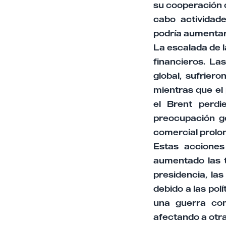
su cooperación c
cabo actividad
podría aumentar
La escalada de 
financieros. La
global, sufrier
mientras que el 
el Brent perd
preocupación g
comercial prolo
Estas acciones
aumentado las t
presidencia, la
debido a las pol
una guerra com
afectando a otr