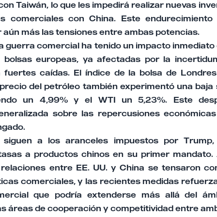
on Taiwán, lo que les impedirá realizar nuevas inver
es comerciales con China. Este endurecimiento
 aún más las tensiones entre ambas potencias.
la guerra comercial ha tenido un impacto inmediato
s bolsas europeas, ya afectadas por la incerti
on fuertes caídas. El índice de la bolsa de Londre
precio del petróleo también experimentó una baja s
iendo un 4,99% y el WTI un 5,23%. Este despl
eneralizada sobre las repercusiones económicas 
ngado.
 siguen a los aranceles impuestos por Trump,
asas a productos chinos en su primer mandato. 
s relaciones entre EE. UU. y China se tensaron c
íticas comerciales, y las recientes medidas refuerz
ercial que podría extenderse más allá del ám
as áreas de cooperación y competitividad entre amb