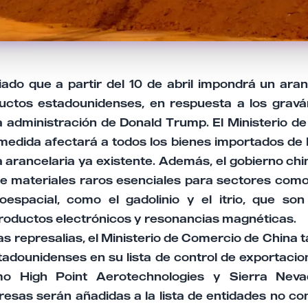
ado que a partir del 10 de abril impondrá un aranc
uctos estadounidenses, en respuesta a los gravá
a administración de Donald Trump. El Ministerio d
medida afectará a todos los bienes importados de 
 arancelaria ya existente. Además, el gobierno chin
e materiales raros esenciales para sectores como 
roespacial, como el gadolinio y el itrio, que son
productos electrónicos y resonancias magnéticas.
s represalias, el Ministerio de Comercio de China t
adounidenses en su lista de control de exportacio
o High Point Aerotechnologies y Sierra Nevad
esas serán añadidas a la lista de entidades no con