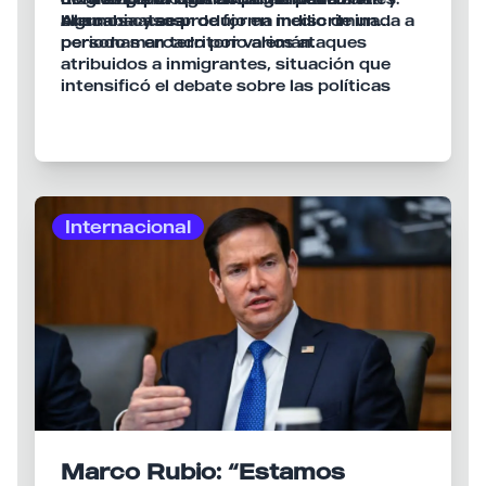
algunos casos.
buscaba atacar de forma indiscriminada a
Alemania y se produjo en medio de un
personas en territorio alemán.
periodo marcado por varios ataques
atribuidos a inmigrantes, situación que
intensificó el debate sobre las políticas
migratorias durante la campaña previa a
las elecciones federales celebradas ese
mismo año.
Internacional
Marco Rubio: “Estamos