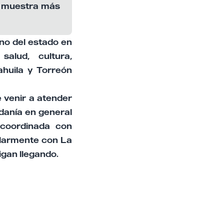
a muestra más
rno del estado en
alud, cultura,
ahuila y Torreón
 venir a atender
adanía en general
 coordinada con
ularmente con La
igan llegando.