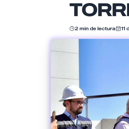
TORR
2 min de lectura
11 