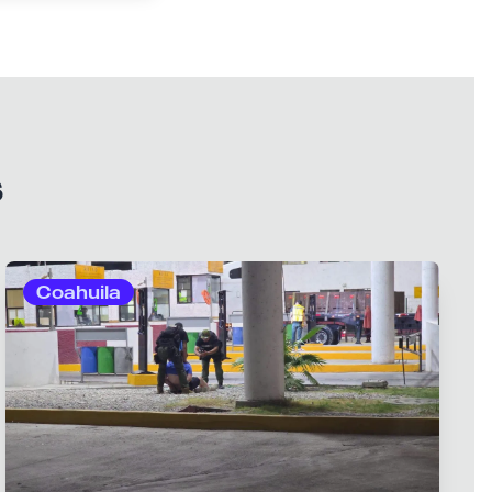
s
Coahuila