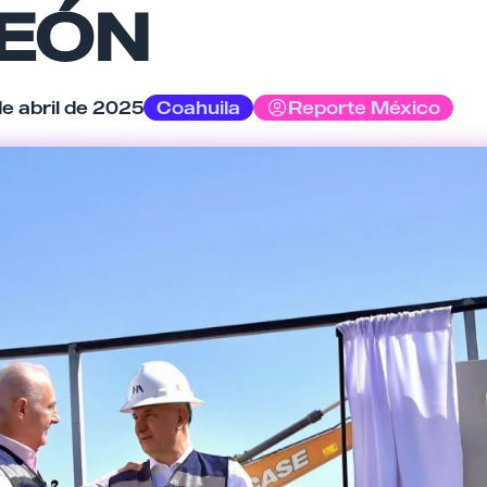
EÓN
Tu comentario
de abril de 2025
Coahuila
Reporte México
Cancelar
Enviar comentario