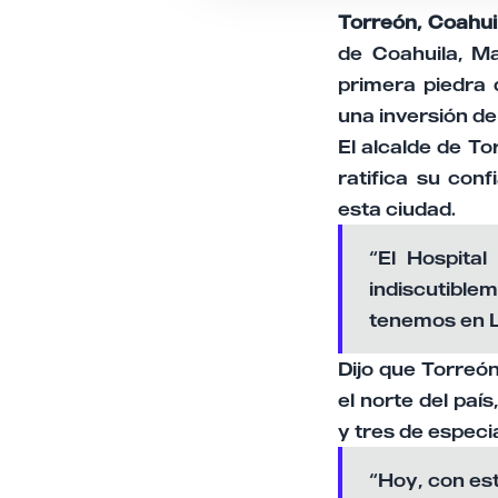
Torreón, Coahui
de Coahuila, M
primera piedra 
una inversión de
El alcalde de T
ratifica su con
esta ciudad.
“El Hospita
indiscutible
tenemos en L
Dijo que Torreó
el norte del paí
y tres de especi
“Hoy, con es