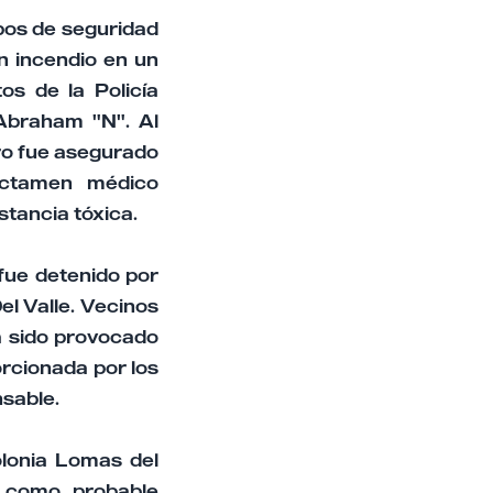
pos de seguridad
n incendio en un
tos de la Policía
 Abraham "N". Al
pero fue asegurado
dictamen médico
stancia tóxica.
fue detenido por
el Valle. Vecinos
ía sido provocado
orcionada por los
nsable.
olonia Lomas del
, como probable