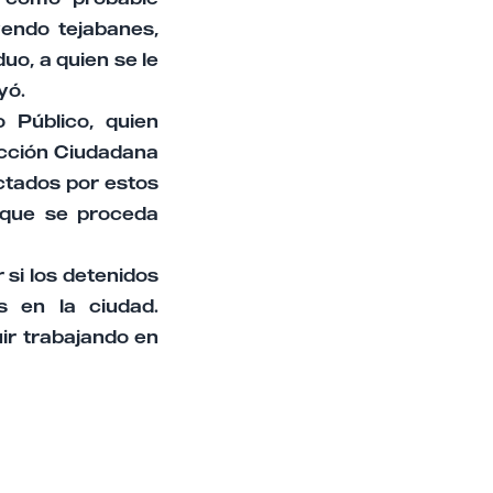
yendo tejabanes,
duo, a quien se le
yó.
o Público, quien
ección Ciudadana
ectados por estos
e que se proceda
 si los detenidos
s en la ciudad.
uir trabajando en