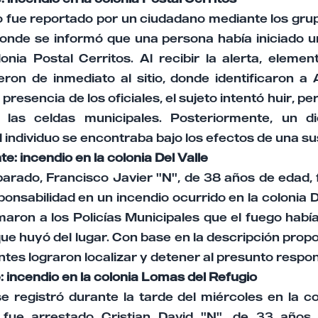
o fue reportado por un ciudadano mediante los gru
nde se informó que una persona había iniciado u
onia Postal Cerritos. Al recibir la alerta, elemen
eron de inmediato al sitio, donde identificaron a
presencia de los oficiales, el sujeto intentó huir, 
 las celdas municipales. Posteriormente, un 
 individuo se encontraba bajo los efectos de una su
e: incendio en la colonia Del Valle
arado, Francisco Javier "N", de 38 años de edad, 
onsabilidad en un incendio ocurrido en la colonia D
maron a los Policías Municipales que el fuego hab
e huyó del lugar. Con base en la descripción prop
entes lograron localizar y detener al presunto respo
: incendio en la colonia Lomas del Refugio
se registró durante la tarde del miércoles en la c
 fue arrestado Cristian David "N", de 33 años