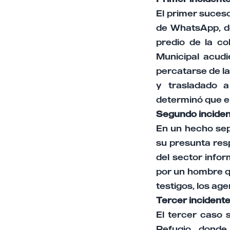
El primer suces
de WhatsApp, do
predio de la col
Municipal acudi
percatarse de la 
y trasladado a
determinó que el
Segundo incident
En un hecho sep
su presunta resp
del sector infor
por un hombre qu
testigos, los ag
Tercer incidente
El tercer caso 
Refugio, donde