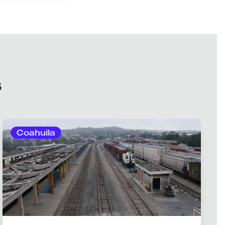
s
Coahuila