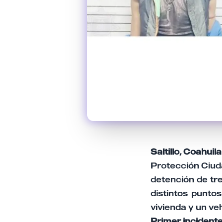
Saltillo, Coahui
Protección Ciudad
detención de tr
distintos punto
vivienda y un veh
Primer incidente