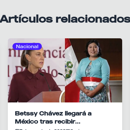
Artículos relacionado
Nacional
Betssy Chávez llegará a
México tras recibir
salvoconducto y asilo político