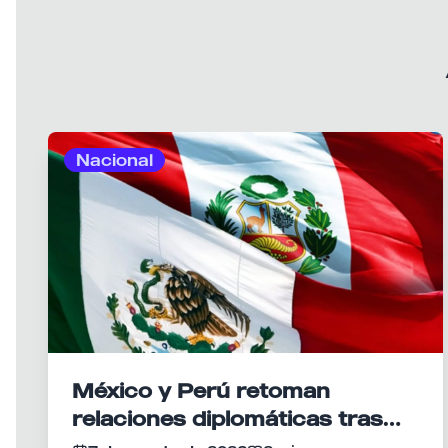
Nacional
México y Perú retoman
relaciones diplomáticas tras
meses de tensión