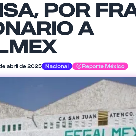
NSA, POR FR
Tu comentario
ONARIO A
LMEX
Cancelar
Enviar comentario
de abril de 2025
Nacional
Reporte México