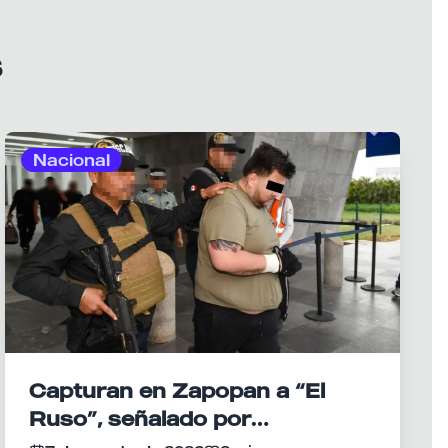
s
Nacional
Capturan en Zapopan a “El
Ruso”, señalado por
homicidios en Playa del