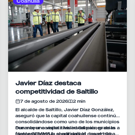
Coahuila
Javier Díaz destaca
competitividad de Saltillo
7 de agosto de 2026
2 min
El alcalde de Saltillo, Javier Díaz González,
aseguró que la capital coahuilense continúa
consolidándose como uno de los municipios
con mayor competitividad del país, gracias a
Durante una visita a las instalaciones de la
factores como la seguridad, el desarrollo
planta GEMMSA, el edil señaló que el trabajo