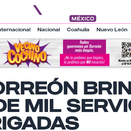
nternacional
Nacional
Coahuila
Nuevo León
TORREÓN BRI
Nombre
E MIL SERVI
Email
RIGADAS