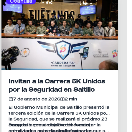
Coahuila
Invitan a la Carrera 5K Unidos
por la Seguridad en Saltillo
7 de agosto de 2026
2 min
El Gobierno Municipal de Saltillo presentó la
tercera edición de la Carrera 5K Unidos por
la Seguridad, que se realizará el próximo 23
de agosto con el objetivo de fomentar la
Durante la presentación del evento,
convivencia entre la ciudadanía y las
autoridades municipales informaron que se