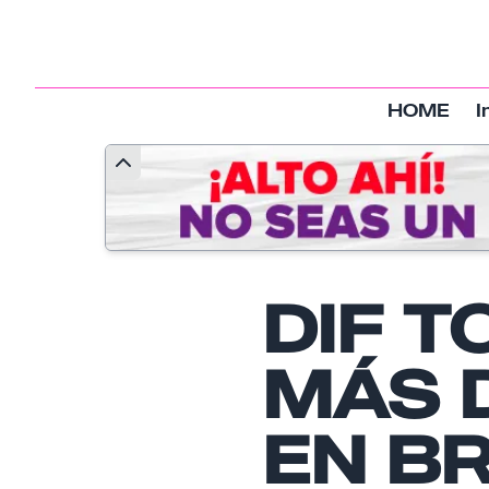
HOME
I
DIF 
MÁS D
EN B