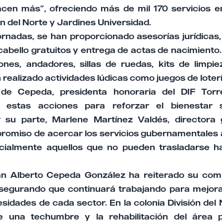
acen más”, ofreciendo más de mil 170 servicios 
n del Norte y Jardines Universidad.
ornadas, se han proporcionado asesorías jurídicas
 cabello gratuitos y entrega de actas de nacimient
tones, andadores, sillas de ruedas, kits de limpi
 realizado actividades lúdicas como juegos de loterí
de Cepeda, presidenta honoraria del DIF Torr
 estas acciones para reforzar el bienestar 
 su parte, Marlene Martínez Valdés, directora g
romiso de acercar los servicios gubernamentales 
cialmente aquellos que no pueden trasladarse ha
án Alberto Cepeda González ha reiterado su com
segurando que continuará trabajando para mejorar
sidades de cada sector. En la colonia División del 
e una techumbre y la rehabilitación del área 