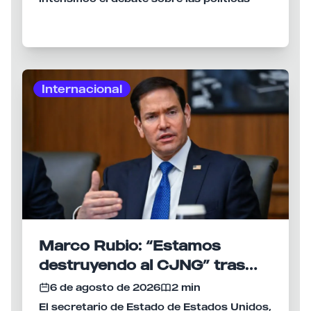
migratorias durante la campaña previa a
las elecciones federales celebradas ese
mismo año.
Internacional
Marco Rubio: “Estamos
destruyendo al CJNG” tras
nuevas sanciones de EU
6 de agosto de 2026
2 min
El secretario de Estado de Estados Unidos,