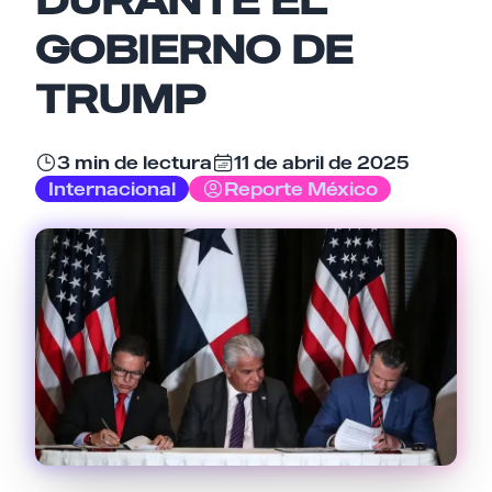
GOBIERNO DE
Nombre
TRUMP
Email
3 min de lectura
11 de abril de 2025
Internacional
Reporte México
Tu comentario
Cancelar
Enviar comentario