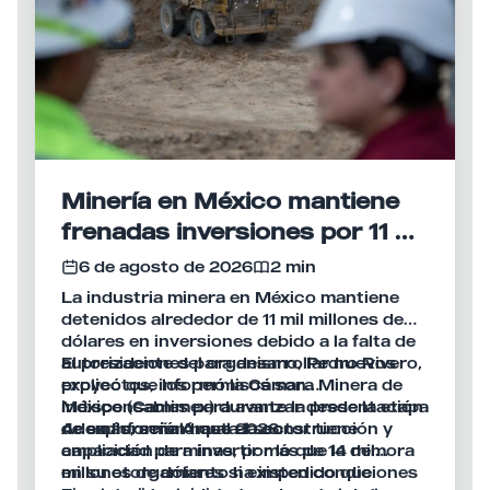
Minería en México mantiene
frenadas inversiones por 11 mil
mdd
6 de agosto de 2026
2 min
La industria minera en México mantiene
detenidos alrededor de 11 mil millones de
dólares en inversiones debido a la falta de
autorizaciones para desarrollar nuevos
El presidente del organismo, Pedro Rivero,
proyectos, informó la Cámara Minera de
explicó que los permisos son
México (Camimex) durante la presentación
indispensables para avanzar desde la etapa
de su Informe Anual 2026.
de exploración hasta la construcción y
Además, señaló que el sector tiene
ampliación de minas, por lo que la demora
capacidad para invertir más de 14 mil
en su otorgamiento ha impedido que
millones de dólares si existen condiciones