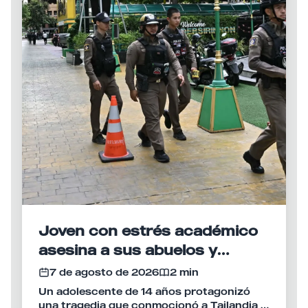
Joven con estrés académico
asesina a sus abuelos y
desata tiroteo en escuela de
7 de agosto de 2026
2 min
Tailandia
Un adolescente de 14 años protagonizó
una tragedia que conmocionó a Tailandia al