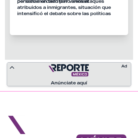
personas en territorio alemán.
periodo marcado por varios ataques
atribuidos a inmigrantes, situación que
intensificó el debate sobre las políticas
migratorias durante la campaña previa a
las elecciones federales celebradas ese
mismo año.
Ad
Anúnciate aquí