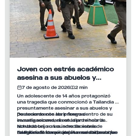
Joven con estrés académico
asesina a sus abuelos y
desata tiroteo en escuela de
7 de agosto de 2026
2 min
Tailandia
Un adolescente de 14 años protagonizó
una tragedia que conmocionó a Tailandia al
presuntamente asesinar a sus abuelos y
posteriormente abrir fuego dentro de su
De acuerdo con las primeras
escuela secundaria en la provincia de
investigaciones, el estudiante habría
Nonthaburi, en las inmediaciones de
actuado bajo un cuadro de estrés
Bangkok. El ataque dejó un saldo de ocho
relacionado con el ámbito escolar, aunque
La Policía informó que el arma utilizada fue