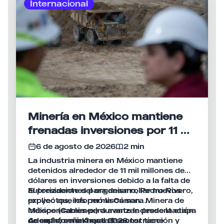
Internacional
Minería en México mantiene
frenadas inversiones por 11 mil
mdd
6 de agosto de 2026
2 min
La industria minera en México mantiene
detenidos alrededor de 11 mil millones de
dólares en inversiones debido a la falta de
autorizaciones para desarrollar nuevos
El presidente del organismo, Pedro Rivero,
proyectos, informó la Cámara Minera de
explicó que los permisos son
México (Camimex) durante la presentación
indispensables para avanzar desde la etapa
de su Informe Anual 2026.
de exploración hasta la construcción y
Además, señaló que el sector tiene