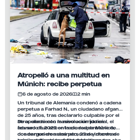
Atropelló a una multitud en
Múnich: recibe perpetua
6 de agosto de 2026
2 min
Un tribunal de Alemania condenó a cadena
perpetua a Farhad N., un ciudadano afgano
de 25 años, tras declararlo culpable por el
atropellamiento masivo ocurrido en
De acuerdo con la resolución judicial, el
febrero de 2025 en la ciudad de Múnich,
acusado fue encontrado responsable de
donde murieron dos personas y decenas
dos cargos de asesinato, 23 de intento de