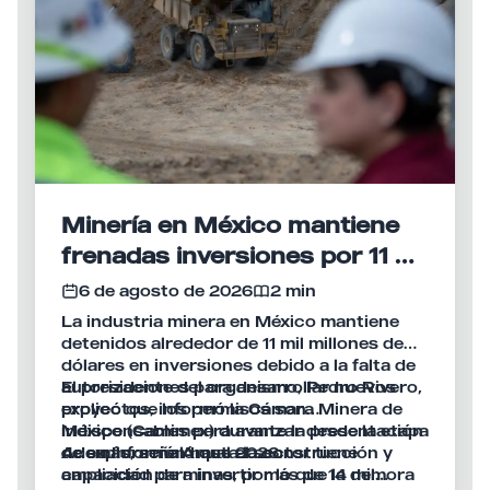
Minería en México mantiene
frenadas inversiones por 11 mil
mdd
6 de agosto de 2026
2 min
La industria minera en México mantiene
detenidos alrededor de 11 mil millones de
dólares en inversiones debido a la falta de
autorizaciones para desarrollar nuevos
El presidente del organismo, Pedro Rivero,
proyectos, informó la Cámara Minera de
explicó que los permisos son
México (Camimex) durante la presentación
indispensables para avanzar desde la etapa
de su Informe Anual 2026.
de exploración hasta la construcción y
Además, señaló que el sector tiene
ampliación de minas, por lo que la demora
capacidad para invertir más de 14 mil