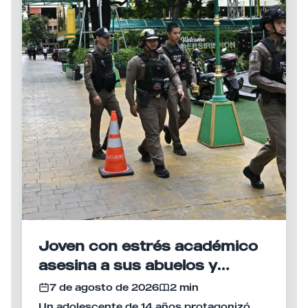
Joven con estrés académico
asesina a sus abuelos y
desata tiroteo en escuela de
7 de agosto de 2026
2 min
Tailandia
Un adolescente de 14 años protagonizó