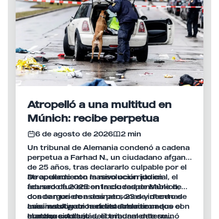
Atropelló a una multitud en
Múnich: recibe perpetua
6 de agosto de 2026
2 min
Un tribunal de Alemania condenó a cadena
perpetua a Farhad N., un ciudadano afgano
de 25 años, tras declararlo culpable por el
atropellamiento masivo ocurrido en
De acuerdo con la resolución judicial, el
febrero de 2025 en la ciudad de Múnich,
acusado fue encontrado responsable de
donde murieron dos personas y decenas
dos cargos de asesinato, 23 de intento de
más resultaron heridas durante una
asesinato y otros delitos relacionados con
Las investigaciones establecieron que el
marcha sindical.
el ataque. Además, el tribunal determinó
hombre condujo deliberadamente su