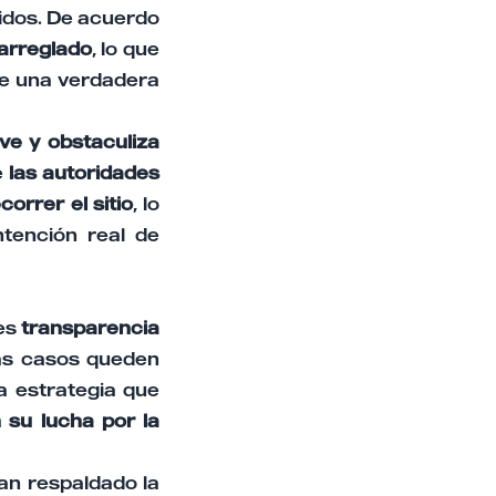
ridos. De acuerdo
arreglado
, lo que
de una verdadera
ve y obstaculiza
e
las autoridades
orrer el sitio
, lo
tención real de
des
transparencia
más casos queden
a estrategia que
 su lucha por la
an respaldado la