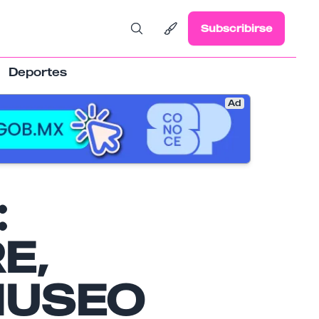
Subscribirse
Deportes
Ad
:
E,
MUSEO