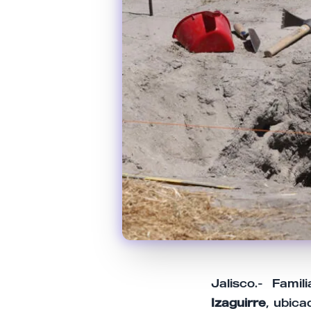
Jalisco.- Fami
Izaguirre
, ubic