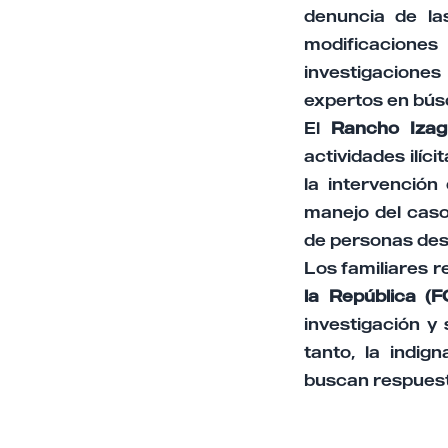
denuncia de la
modificaciones
investigacione
expertos en búsq
El
Rancho Izag
actividades ilíci
la intervención
manejo del caso
de personas des
Los familiares r
la República (F
investigación y
tanto, la indig
buscan respuest