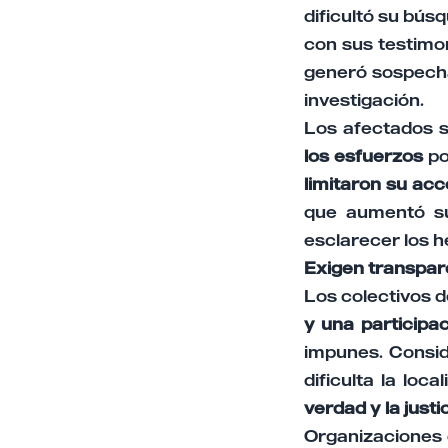
dificultó su bús
con sus testimoni
generó sospecha
investigación.
Los afectados s
los esfuerzos
po
limitaron su acc
que aumentó su
esclarecer los h
Exigen transpare
Los colectivos d
y una participac
impunes. Consid
dificulta la loc
verdad y la justi
Organizaciones 