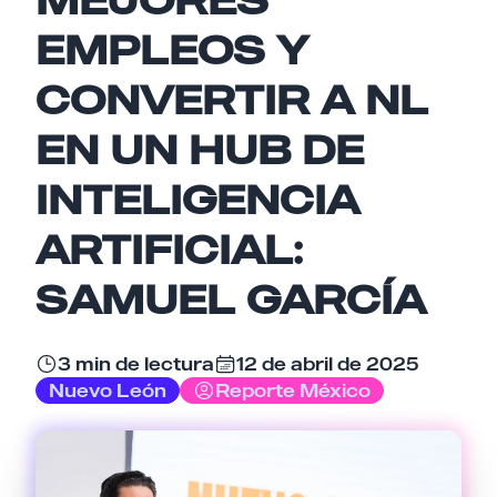
Nombre
EMPLEOS Y
CONVERTIR A NL
Email
EN UN HUB DE
INTELIGENCIA
Tu comentario
ARTIFICIAL:
SAMUEL GARCÍA
Cancelar
Enviar comentario
3 min de lectura
12 de abril de 2025
Nuevo León
Reporte México