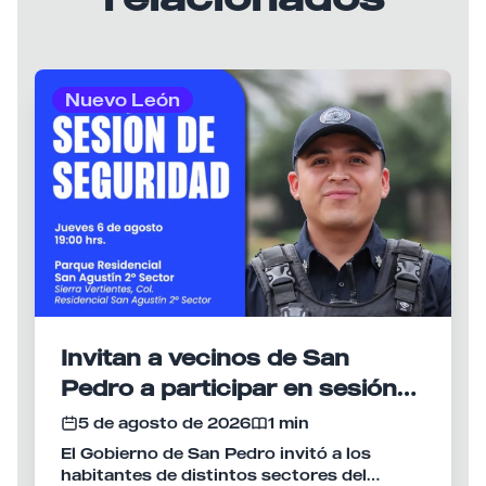
Nuevo León
Invitan a vecinos de San
Pedro a participar en sesión
de seguridad "Por un Solo
5 de agosto de 2026
1 min
San Pedro Seguro y en Paz"
El Gobierno de San Pedro invitó a los
habitantes de distintos sectores del