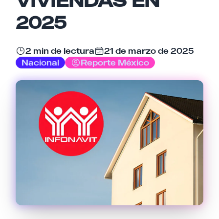
2025
Email
2 min de lectura
21 de marzo de 2025
Nacional
Reporte México
Tu comentario
Cancelar
Enviar comentario