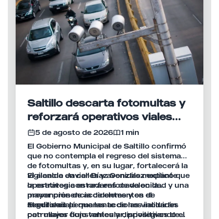
Saltillo descarta fotomultas y
reforzará operativos viales
con radares
5 de agosto de 2026
1 min
El Gobierno Municipal de Saltillo confirmó
que no contempla el regreso del sistema
de fotomultas y, en su lugar, fortalecerá la
vigilancia en calles y avenidas mediante
El alcalde Javier Díaz González explicó que
operativos con radares de velocidad y una
la estrategia estará enfocada en la
mayor presencia de elementos de
prevención de accidentes y en el
seguridad.
monitoreo permanente de las vialidades
El edil señaló que las acciones incluirán
con mayor flujo vehicular, privilegiando el
patrullajes constantes y dispositivos de