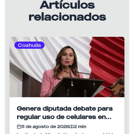
Artículos
relacionados
Coahuila
Genera diputada debate para
regular uso de celulares en
escuelas de Coahuila
5 de agosto de 2026
2 min