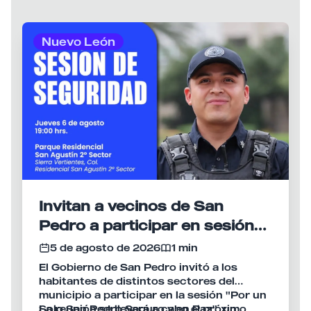
Nuevo León
Invitan a vecinos de San
Pedro a participar en sesión
de seguridad "Por un Solo
5 de agosto de 2026
1 min
San Pedro Seguro y en Paz"
El Gobierno de San Pedro invitó a los
habitantes de distintos sectores del
municipio a participar en la sesión "Por un
Solo San Pedro Seguro y en Paz", un
La reunión se llevará a cabo el próximo