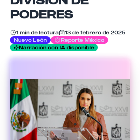
Email
PODERES
Tu comentario
1 min de lectura
13 de febrero de 2025
Nuevo León
Reporte México
Narración con IA disponible
Cancelar
Enviar comentario