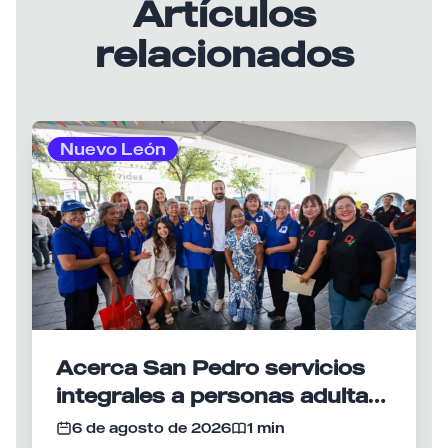
Artículos
relacionados
Nuevo León
Acerca San Pedro servicios
integrales a personas adultas
mayores con brigada del DIF
6 de agosto de 2026
1 min