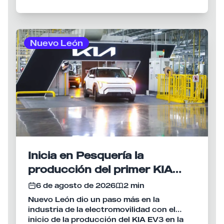
iba ni si volvería por ellos.
sucedido.
Niñas, Niños y Adolescentes del DIF
Monterrey, donde quedaron bajo
resguardo mientras continúan las
investigaciones para localizar a sus
Nuevo León
familiares y determinar las circunstancias
del caso
Inicia en Pesquería la
producción del primer KIA
eléctrico fabricado en México
6 de agosto de 2026
2 min
Nuevo León dio un paso más en la
industria de la electromovilidad con el
inicio de la producción del KIA EV3 en la