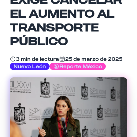
EL AUMENTO AL
Email
TRANSPORTE
PÚBLICO
Tu comentario
3 min de lectura
25 de marzo de 2025
Nuevo León
Reporte México
Cancelar
Enviar comentario