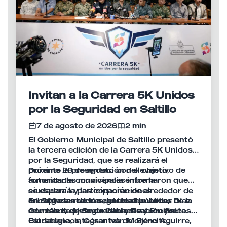
Invitan a la Carrera 5K Unidos
por la Seguridad en Saltillo
7 de agosto de 2026
2 min
El Gobierno Municipal de Saltillo presentó
la tercera edición de la Carrera 5K Unidos
por la Seguridad, que se realizará el
próximo 23 de agosto con el objetivo de
Durante la presentación del evento,
fomentar la convivencia entre la
autoridades municipales informaron que
ciudadanía y las corporaciones
se espera la participación de alrededor de
encargadas de la seguridad pública,
mil 500 corredores, entre elementos de la
En representación del alcalde Javier Díaz
además de promover la activación física.
Comisaría de Seguridad y Protección
González, el jefe de Gabinete y Proyectos
Ciudadana, integrantes del Ejército,
Estratégicos, César Iván Moreno Aguirre,