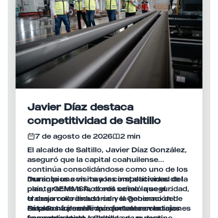
Javier Díaz destaca
competitividad de Saltillo
7 de agosto de 2026
2 min
El alcalde de Saltillo, Javier Díaz González,
aseguró que la capital coahuilense
continúa consolidándose como uno de los
municipios con mayor competitividad del
Durante una visita a las instalaciones de la
país, gracias a factores como la seguridad,
planta GEMMSA, el edil señaló que el
el desarrollo industrial y la generación de
trabajo coordinado con el Gobierno del
empleos formales que fortalecen la
Estado ha permitido mantener condiciones
Díaz González afirmó que estas ventajas
economía local.
favorables para la llegada de nuevas
han convertido a Saltillo en un destino