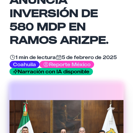
Email
INVERSIÓN DE
580 MDP EN
Tu comentario
RAMOS ARIZPE.
1 min de lectura
5 de febrero de 2025
Coahuila
Reporte México
Narración con IA disponible
Cancelar
Enviar comentario