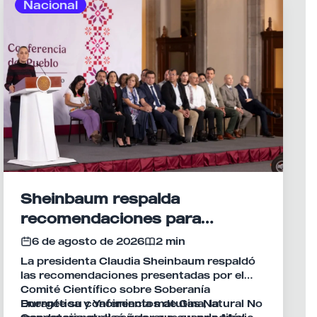
Nacional
Sheinbaum respalda
recomendaciones para
fortalecer la soberanía
6 de agosto de 2026
2 min
energética de México
La presidenta Claudia Sheinbaum respaldó
las recomendaciones presentadas por el
Comité Científico sobre Soberanía
Energética y Yacimientos de Gas Natural No
Durante su conferencia matutina, la