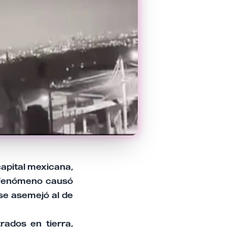
capital mexicana,
l fenómeno causó
 se asemejó al de
rados en tierra,