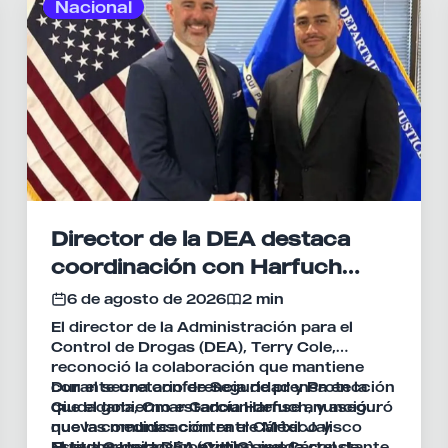
Nacional
Director de la DEA destaca
coordinación con Harfuch
para combatir al crimen
6 de agosto de 2026
2 min
organizado
El director de la Administración para el
Control de Drogas (DEA), Terry Cole,
reconoció la colaboración que mantiene
con el secretario de Seguridad y Protección
Durante una conferencia de prensa en la
Ciudadana, Omar García Harfuch, y aseguró
que el gobierno estadounidense anunció
que la comunicación entre México y
nuevas medidas contra el Cártel Jalisco
Estados Unidos continúa siendo constante
Nueva Generación (CJNG) y el Cártel de
El titular de la DEA explicó que la