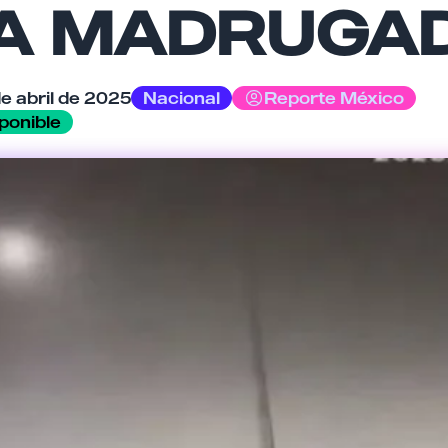
A MADRUGA
de abril de 2025
Nacional
Reporte México
Cancelar
Enviar comentario
ponible