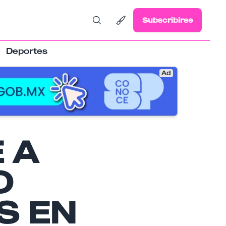
Subscribirse
Deportes
Ad
 A
O
S EN