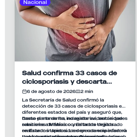
Nacional
Salud confirma 33 casos de
ciclosporiasis y descarta
vínculo con brote en Estados
6 de agosto de 2026
2 min
Unidos
La Secretaría de Salud confirmó la
detección de 33 casos de ciclosporiasis en
diferentes estados del país y aseguró que,
hasta el momento, no existe evidencia que
Como parte de las indagatorias, autoridades
relacione a México con el brote registrado
sanitarias de México y Estados Unidos
en Estados Unidos. La dependencia informó
realizaron inspecciones en una empacadora
que los contagios permanecen bajo
de lechugas ubicada en Guanajuato, la cual
Las investigaciones también se extendieron