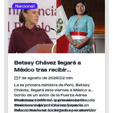
durante las semanas previas al anuncio.
colombiano, Abelardo de la Espriella,
Nacional
acción que la Cancillería peruana presentó
como una muestra de la voluntad de
recuperar el nivel de la relación bilateral.
Betssy Chávez llegará a
México tras recibir
salvoconducto y asilo político
7 de agosto de 2026
2 min
La ex primera ministra de Perú, Betssy
Chávez, llegará este viernes a México a
bordo de un avión de la Fuerza Aérea
Mexicana, confirmó la presidenta Claudia
Sheinbaum informó que la aeronave
Sheinbaum durante su conferencia en
mexicana viajó por Chávez y que la
Palacio Nacional. La llegada se concretó
exfuncionaria se encontraba por aterrizar