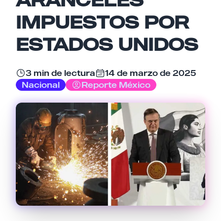
IMPUESTOS POR
Email
ESTADOS UNIDOS
3 min de lectura
14 de marzo de 2025
Tu comentario
Nacional
Reporte México
Cancelar
Enviar comentario