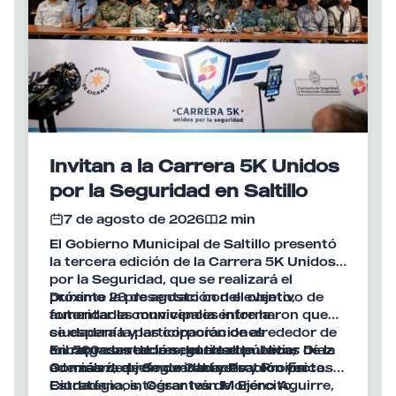
Invitan a la Carrera 5K Unidos
por la Seguridad en Saltillo
7 de agosto de 2026
2 min
El Gobierno Municipal de Saltillo presentó
la tercera edición de la Carrera 5K Unidos
por la Seguridad, que se realizará el
próximo 23 de agosto con el objetivo de
Durante la presentación del evento,
fomentar la convivencia entre la
autoridades municipales informaron que
ciudadanía y las corporaciones
se espera la participación de alrededor de
encargadas de la seguridad pública,
mil 500 corredores, entre elementos de la
En representación del alcalde Javier Díaz
además de promover la activación física.
Comisaría de Seguridad y Protección
González, el jefe de Gabinete y Proyectos
Ciudadana, integrantes del Ejército,
Estratégicos, César Iván Moreno Aguirre,