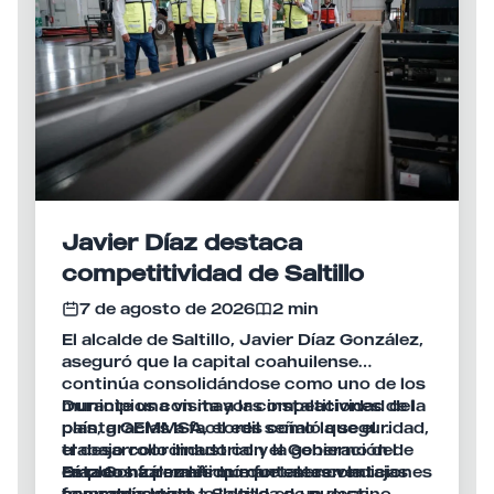
Javier Díaz destaca
competitividad de Saltillo
7 de agosto de 2026
2 min
El alcalde de Saltillo, Javier Díaz González,
aseguró que la capital coahuilense
continúa consolidándose como uno de los
municipios con mayor competitividad del
Durante una visita a las instalaciones de la
país, gracias a factores como la seguridad,
planta GEMMSA, el edil señaló que el
el desarrollo industrial y la generación de
trabajo coordinado con el Gobierno del
empleos formales que fortalecen la
Estado ha permitido mantener condiciones
Díaz González afirmó que estas ventajas
economía local.
favorables para la llegada de nuevas
han convertido a Saltillo en un destino