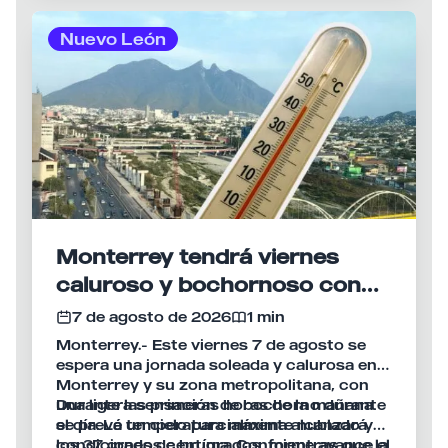
Nuevo León
Monterrey tendrá viernes
caluroso y bochornoso con
máxima de 37°C
7 de agosto de 2026
1 min
Monterrey.- Este viernes 7 de agosto se
espera una jornada soleada y calurosa en
Monterrey y su zona metropolitana, con
una ligera sensación de bochorno durante
Durante las primeras horas de la mañana
el día. La temperatura máxima alcanzará
se prevé un cielo parcialmente nublado y
los 37 grados centígrados, mientras que la
condiciones de bruma. Conforme avance el