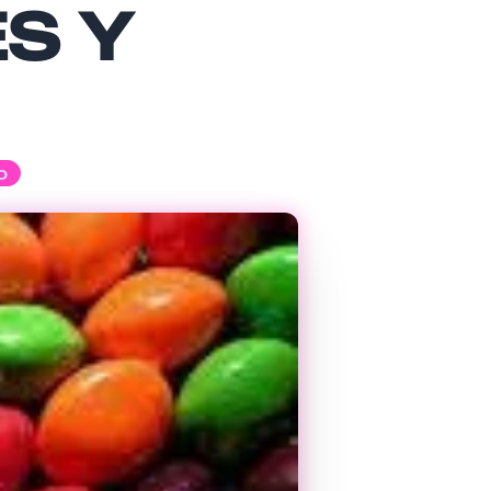
S Y
o