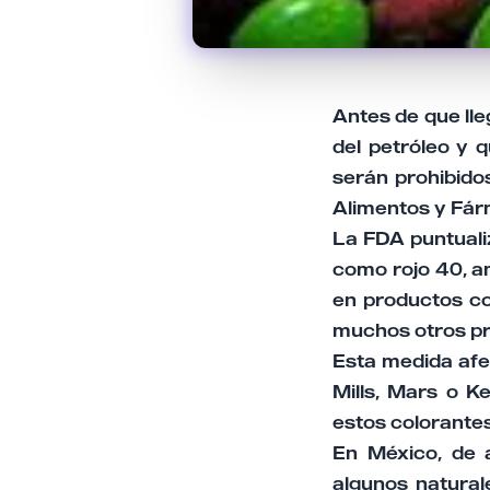
Antes de que lle
del petróleo y 
serán prohibidos
Alimentos y Fár
La FDA puntuali
como rojo 40, am
en productos co
muchos otros p
Esta medida afe
Mills, Mars o Ke
estos colorantes
En México, de 
algunos natural