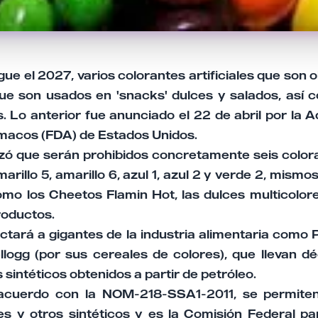
gue el 2027, varios colorantes artificiales que son o
que son usados en 'snacks' dulces y salados, así 
. Lo anterior fue anunciado el 22 de abril por la 
macos (FDA) de Estados Unidos.
zó que serán prohibidos concretamente seis color
arillo 5, amarillo 6, azul 1, azul 2 y verde 2, mism
mo los Cheetos Flamin Hot, las dulces multicolores
roductos.
ctará a gigantes de la industria alimentaria como 
llogg (por sus cereales de colores), que llevan d
 sintéticos obtenidos a partir de petróleo.
acuerdo con la NOM-218-SSA1-2011, se permiten
es y otros sintéticos y es la Comisión Federal pa