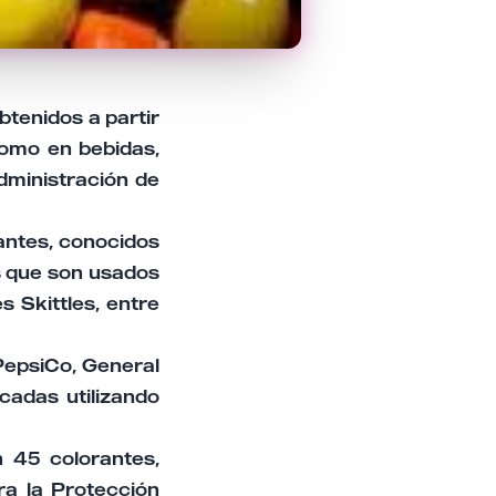
btenidos a partir
como en bebidas,
Administración de
antes, conocidos
os que son usados
 Skittles, entre
PepsiCo, General
écadas utilizando
 45 colorantes,
ra la Protección