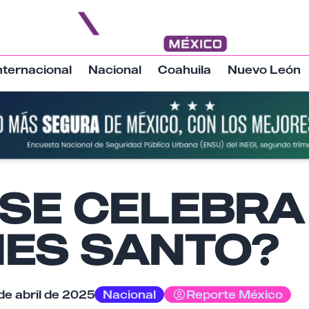
nternacional
Nacional
Coahuila
Nuevo León
Nombre
 SE CELEBRA
NES SANTO?
Email
de abril de 2025
Nacional
Reporte México
Tu comentario