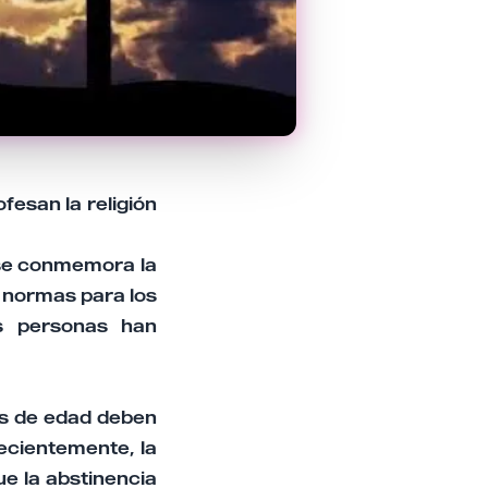
fesan la religión
 se conmemora la
s normas para los
s personas han
os de edad deben
ecientemente, la
ue la abstinencia