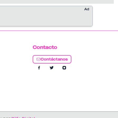
alrededor de 577 mil seguidores y más de 22
millones de "Me gusta".
Ad
Contacto
Contáctanos