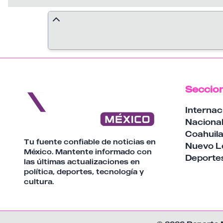
climático.
asistida con drones para alcanzar la meta
de más de 6.6 millones de árboles.
Seccio
Internac
Naciona
Coahuil
Tu fuente confiable de noticias en
Nuevo L
México. Mantente informado con
Deporte
las últimas actualizaciones en
política, deportes, tecnología y
cultura.