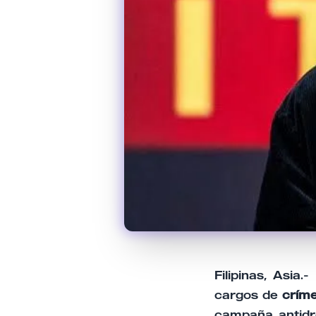
Filipinas, Asia.
cargos de
crím
campaña antidr