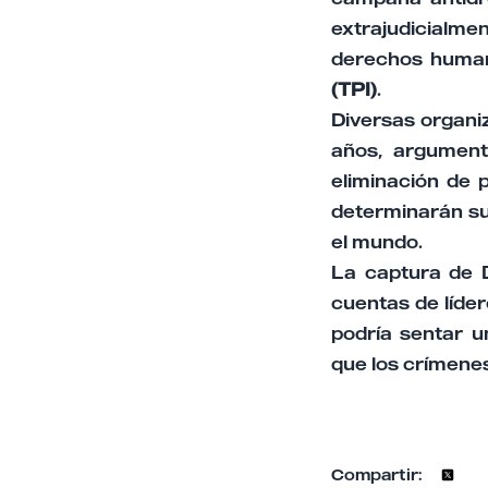
extrajudicialm
derechos human
(TPI)
.
Diversas organi
años, argument
eliminación de 
determinarán su
el mundo.
La captura de 
cuentas de líde
podría sentar 
que los crímene
Compartir: