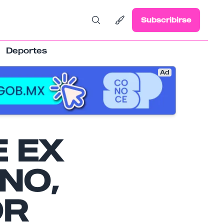
Subscribirse
Deportes
Ad
 EX
INO,
OR