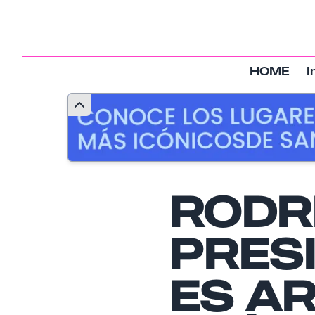
HOME
I
RODR
PRESI
ES A