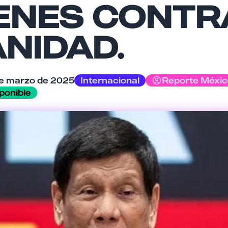
ENES CONTR
NIDAD.
Cancelar
Enviar comentario
de marzo de 2025
Internacional
Reporte Méxic
ponible