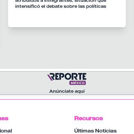
atribuidos a inmigrantes, situación que
intensificó el debate sobre las políticas
migratorias durante la campaña previa a las
elecciones federales celebradas ese mismo
año.
Anúnciate aquí
nes
Recursos
ional
Últimas Noticias