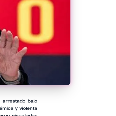
e arrestado bajo
lémica y violenta
eron ejecutadas