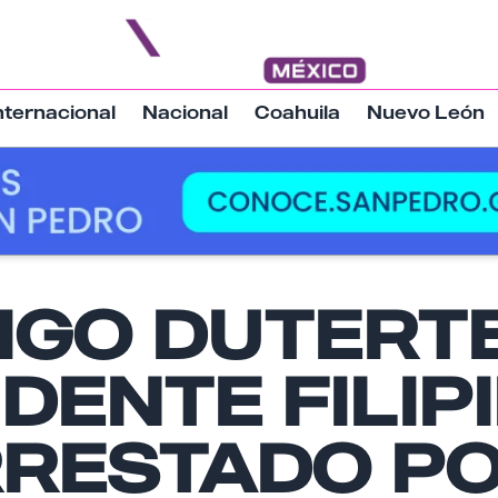
nternacional
Nacional
Coahuila
Nuevo León
Nombre
IGO DUTERTE
DENTE FILIP
Email
RRESTADO P
Tu comentario