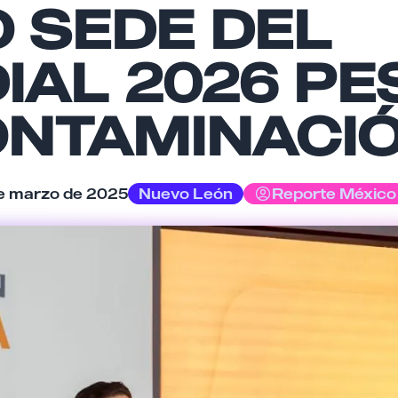
 SEDE DEL
IAL 2026 PE
ONTAMINACI
Cancelar
Enviar comentario
e marzo de 2025
Nuevo León
Reporte México