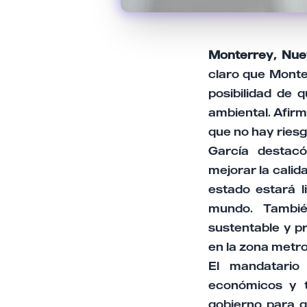
Monterrey, Nue
claro que Monte
posibilidad de 
ambiental. Afirm
que no hay riesg
García destacó
mejorar la calid
estado estará l
mundo. Tambié
sustentable y p
en la zona metr
El mandatario 
económicos y t
gobierno para g