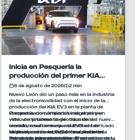
Inicia en Pesquería la
producción del primer KIA
eléctrico fabricado en México
6 de agosto de 2026
2 min
Nuevo León dio un paso más en la industria
de la electromovilidad con el inicio de la
producción del KIA EV3 en la planta de
Pesquería, convirtiéndose en el primer
El mandatario compartió imágenes y un
vehículo totalmente eléctrico de la
video del proceso de producción del nuevo
armadora surcoreana ensamblado en
modelo, resaltando que el EV3 es fabricado
México para su exportación a distintos
exclusivamente en la planta ubicada en
La producción del EV3 forma parte de la
mercados internacionales. El arranque de la
Pesquería para abastecer al mercado
estrategia para consolidar al estado como