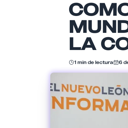
COMO
MUND
LA C
1 min de lectura
6 d