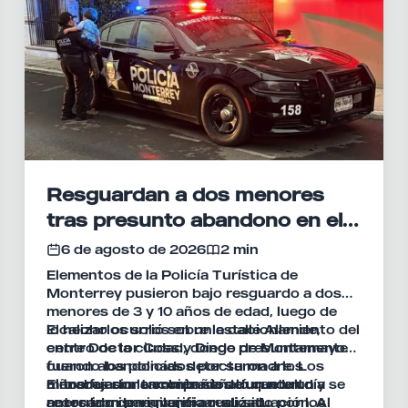
Resguardan a dos menores
tras presunto abandono en el
centro de Monterrey
6 de agosto de 2026
2 min
Elementos de la Policía Turística de
Monterrey pusieron bajo resguardo a dos
menores de 3 y 10 años de edad, luego de
localizarlos solos en un estacionamiento del
El hecho ocurrió sobre la calle Allende,
centro de la ciudad, donde presuntamente
entre Doctor Coss y Diego de Montemayor,
fueron abandonados por su madre. Los
cuando los policías detectaron a los
niños fueron encontrados durante un
menores sin la compañía de un adulto y se
El trabajador también señaló que un día
recorrido de vigilancia realizado por los
acercaron para verificar su situación. Al
antes la misma mujer acudió al