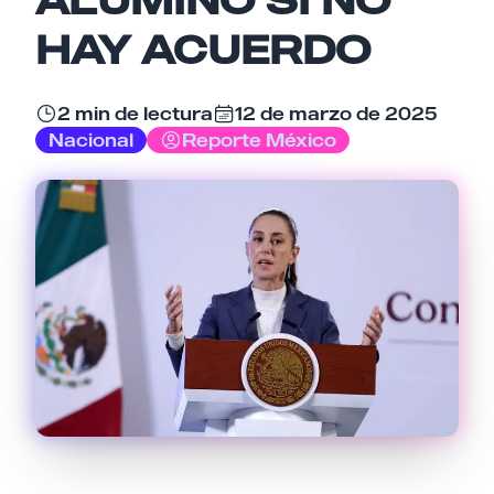
HAY ACUERDO
Email
2 min de lectura
12 de marzo de 2025
Nacional
Reporte México
Tu comentario
Cancelar
Enviar comentario