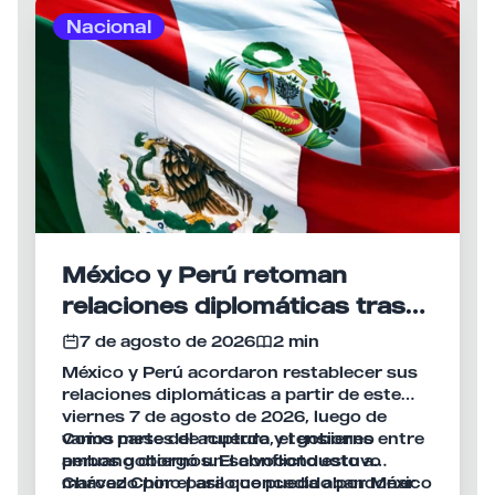
Nacional
México y Perú retoman
relaciones diplomáticas tras
meses de tensión
7 de agosto de 2026
2 min
México y Perú acordaron restablecer sus
relaciones diplomáticas a partir de este
viernes 7 de agosto de 2026, luego de
varios meses de ruptura y tensiones entre
Como parte del acuerdo, el gobierno
ambos gobiernos. El conflicto estuvo
peruano otorgó un salvoconducto a
marcado por el asilo concedido por México
Chávez Chino para que pueda abandonar