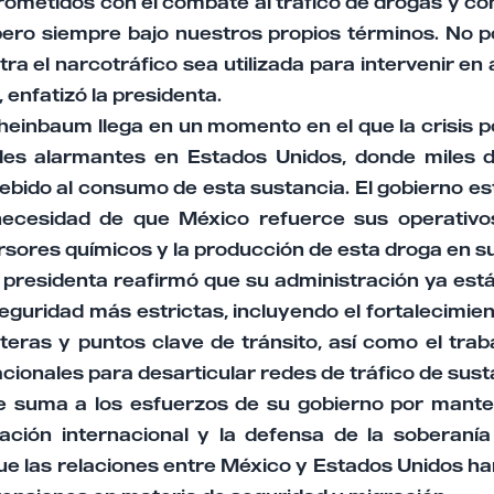
metidos con el combate al tráfico de drogas y con
pero siempre bajo nuestros propios términos. No 
tra el narcotráfico sea utilizada para intervenir en
 enfatizó la presidenta.
einbaum llega en un momento en el que la crisis po
eles alarmantes en Estados Unidos, donde miles 
debido al consumo de esta sustancia. El gobierno 
 necesidad de que México refuerce sus operativo
rsores químicos y la producción de esta droga en su 
a presidenta reafirmó que su administración ya es
eguridad más estrictas, incluyendo el fortalecimie
teras y puntos clave de tránsito, así como el tra
cionales para desarticular redes de tráfico de sustan
e suma a los esfuerzos de su gobierno por manten
ación internacional y la defensa de la soberanía
que las relaciones entre México y Estados Unidos h