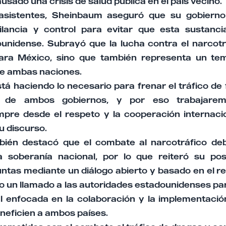
usado una crisis de salud pública en el país vecino.
asistentes, Sheinbaum aseguró que su gobierno 
lancia y control para evitar que esta sustancia 
dounidense. Subrayó que la lucha contra el narcotr
para México, sino que también representa un te
e ambas naciones.
tá haciendo lo necesario para frenar el tráfico de 
ad de ambos gobiernos, y por eso trabajar
mpre desde el respeto y la cooperación internacio
u discurso.
ién destacó que el combate al narcotráfico debe
 soberanía nacional, por lo que reiteró su po
untas mediante un diálogo abierto y basado en el r
izo un llamado a las autoridades estadounidenses p
ral enfocada en la colaboración y la implementació
neficien a ambos países.