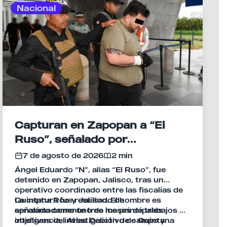
Nacional
Capturan en Zapopan a “El
Ruso”, señalado por
homicidios en Playa del
7 de agosto de 2026
2 min
Carmen
Ángel Eduardo “N”, alias “El Ruso”, fue
detenido en Zapopan, Jalisco, tras un
operativo coordinado entre las fiscalías de
Quintana Roo y Jalisco. El hombre es
La captura fue resultado de
señalado como uno de los principales
aproximadamente tres meses de trabajos de
objetivos del Atlas Delictivo de Quintana
inteligencia, investigación de campo y