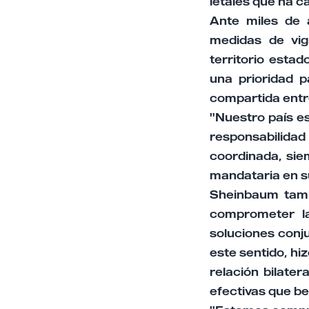
letales que ha ca
Ante miles de 
medidas de vigi
territorio esta
una prioridad 
compartida entr
"Nuestro país es
responsabilid
coordinada, sie
mandataria en s
Sheinbaum tamb
comprometer la
soluciones conj
este sentido, h
relación bilate
efectivas que be