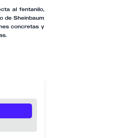
ta al fentanilo,
rno de Sheinbaum
ones concretas y
as.