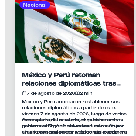
Nacional
México y Perú retoman
relaciones diplomáticas tras
meses de tensión
7 de agosto de 2026
2 min
México y Perú acordaron restablecer sus
relaciones diplomáticas a partir de este
viernes 7 de agosto de 2026, luego de varios
meses de ruptura y tensiones entre ambos
Como parte del acuerdo, el gobierno
gobiernos. El conflicto estuvo marcado por
peruano otorgó un salvoconducto a Chávez
el asilo concedido por México a la ex primera
Chino para que pueda abandonar la sede