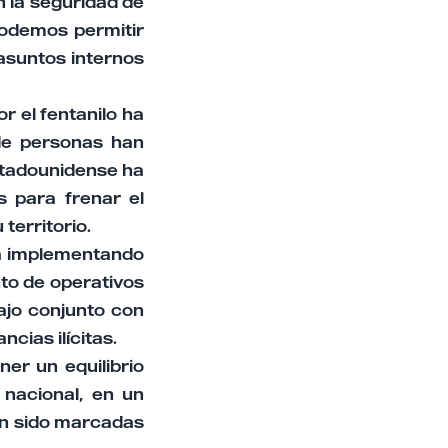
 la seguridad de
podemos permitir
 asuntos internos
r el fentanilo ha
de personas han
estadounidense ha
s para frenar el
territorio.
tá implementando
nto de operativos
bajo conjunto con
cias ilícitas.
er un equilibrio
 nacional, en un
an sido marcadas