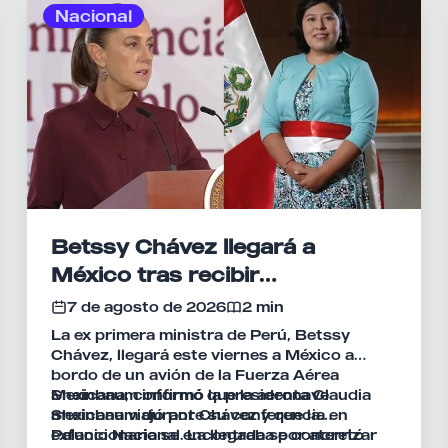
Nacional
Betssy Chávez llegará a
México tras recibir
salvoconducto y asilo político
7 de agosto de 2026
2 min
La ex primera ministra de Perú, Betssy
Chávez, llegará este viernes a México a
bordo de un avión de la Fuerza Aérea
Mexicana, confirmó la presidenta Claudia
Sheinbaum informó que la aeronave
Sheinbaum durante su conferencia en
mexicana viajó por Chávez y que la
Palacio Nacional. La llegada se concretó
exfuncionaria se encontraba por aterrizar