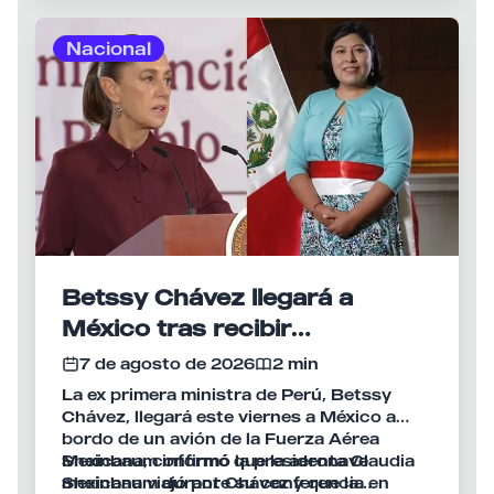
dialogado personalmente con Fujimori
investidura del nuevo presidente
durante las semanas previas al anuncio.
colombiano, Abelardo de la Espriella,
Nacional
acción que la Cancillería peruana presentó
como una muestra de la voluntad de
recuperar el nivel de la relación bilateral.
Betssy Chávez llegará a
México tras recibir
salvoconducto y asilo político
7 de agosto de 2026
2 min
La ex primera ministra de Perú, Betssy
Chávez, llegará este viernes a México a
bordo de un avión de la Fuerza Aérea
Mexicana, confirmó la presidenta Claudia
Sheinbaum informó que la aeronave
Sheinbaum durante su conferencia en
mexicana viajó por Chávez y que la