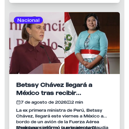
rebelión en agravio del Estado.
mexicano, Roberto Velasco, habría
Colombia para representar a Fujimori en la
dialogado personalmente con Fujimori
investidura del nuevo presidente
durante las semanas previas al anuncio.
colombiano, Abelardo de la Espriella,
Nacional
acción que la Cancillería peruana presentó
como una muestra de la voluntad de
recuperar el nivel de la relación bilateral.
Betssy Chávez llegará a
México tras recibir
salvoconducto y asilo político
7 de agosto de 2026
2 min
La ex primera ministra de Perú, Betssy
Chávez, llegará este viernes a México a
bordo de un avión de la Fuerza Aérea
Mexicana, confirmó la presidenta Claudia
Sheinbaum informó que la aeronave