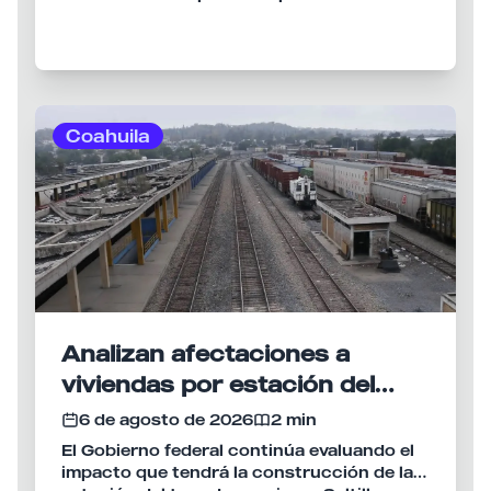
acceso a la educación, fortalecer la
movilidad urbana y generar un impacto
positivo en la calidad de vida de miles de
habitantes de Ramos Arizpe.
Coahuila
Analizan afectaciones a
viviendas por estación del
tren Saltillo-Monterrey
6 de agosto de 2026
2 min
El Gobierno federal continúa evaluando el
impacto que tendrá la construcción de la