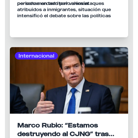
personas en territorio alemán.
periodo marcado por varios ataques
atribuidos a inmigrantes, situación que
intensificó el debate sobre las políticas
migratorias durante la campaña previa a
las elecciones federales celebradas ese
mismo año.
Internacional
Marco Rubio: “Estamos
destruyendo al CJNG” tras